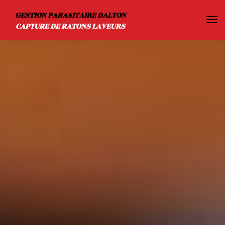
GESTION PARASITAIRE DALTON
Tog
CAPTURE DE RATONS LAVEURS
navi